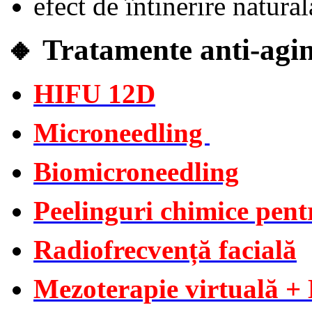
efect de întinerire natural
🔸
Tratamente anti-agi
HIFU 12D
Microneedling
Biomicroneedling
Peelinguri chimice pent
Radiofrecvență facială
Mezoterapie virtuală 