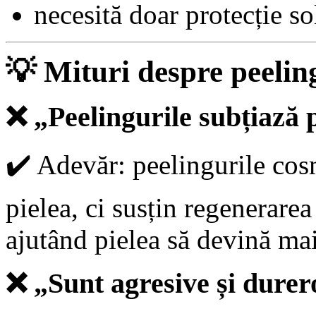
necesită doar protecție so
💡
Mituri despre peeling
❌
„Peelingurile subțiază 
✔️
Adevăr: peelingurile cosm
pielea, ci susțin regenerarea 
ajutând pielea să devină mai
❌
„Sunt agresive și durer