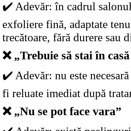
✔️
Adevăr: în cadrul salonul
exfoliere fină, adaptate ten
trecătoare, fără durere sau d
❌
„Trebuie să stai în cas
✔️
Adevăr: nu este necesară i
fi reluate imediat după trat
❌
„Nu se pot face vara”