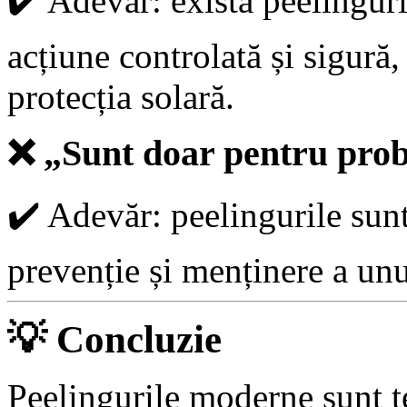
✔️
Adevăr: există peelinguri
acțiune controlată și sigură,
protecția solară.
❌
„Sunt doar pentru probl
✔️
Adevăr: peelingurile sunt 
prevenție și menținere a unu
💡
Concluzie
Peelingurile moderne sunt te