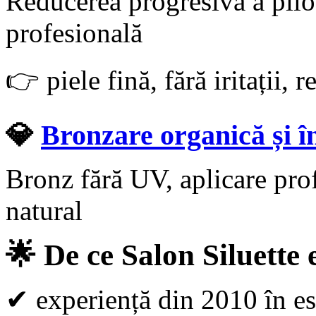
Reducerea progresivă a piloz
profesională
👉
piele fină, fără iritații, 
💎
Bronzare organică și 
Bronz fără UV, aplicare prof
natural
🌟
De ce Salon Siluette e
✔
experiență din 2010 în est