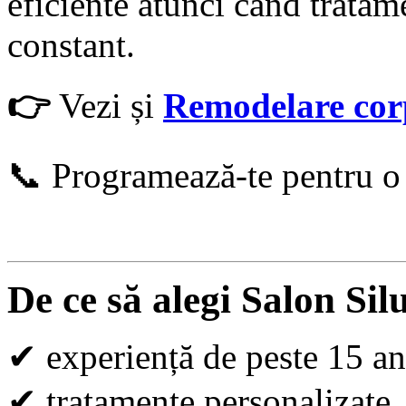
eficiente atunci când tratam
constant.
👉
Vezi și
Remodelare cor
📞
Programează-te pentru o 
De ce să alegi Salon Sil
✔
experiență de peste 15 an
✔
tratamente personalizate