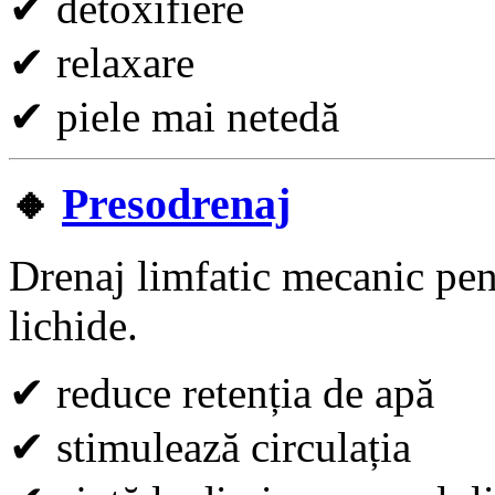
✔
detoxifiere
✔
relaxare
✔
piele mai netedă
🔸
Presodrenaj
Drenaj limfatic mecanic pen
lichide.
✔
reduce retenția de apă
✔
stimulează circulația