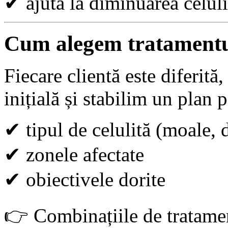
✔
ajută la diminuarea celuli
Cum alegem tratamentul
Fiecare clientă este diferită
inițială și stabilim un plan 
✔
tipul de celulită (moale,
✔
zonele afectate
✔
obiectivele dorite
👉
Combinațiile de tratamen