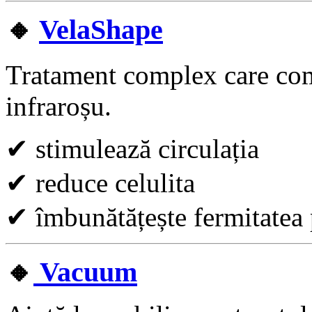
🔸
VelaShape
Tratament complex care com
infraroșu.
✔
stimulează circulația
✔
reduce celulita
✔
îmbunătățește fermitatea p
🔸
Vacuum