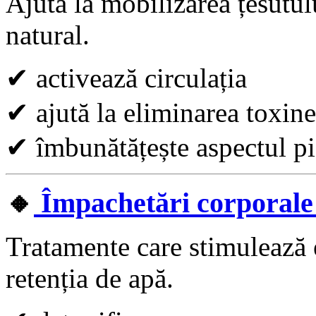
Ajută la mobilizarea țesutul
natural.
✔
activează circulația
✔
ajută la eliminarea toxine
✔
îmbunătățește aspectul pi
🔸
Împachetări corporale î
Tratamente care stimulează 
retenția de apă.